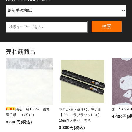
検索
売れ筋商品
限定 楮100％ 雲竜
プロが使う破れない障子紙
燦 SAN20
障子紙 （ｷｽﾞｱﾘ）
【ウルトラブラックレス】
4,400円(
15m巻／無地・雲竜
8,800円(税込)
8,360円(税込)