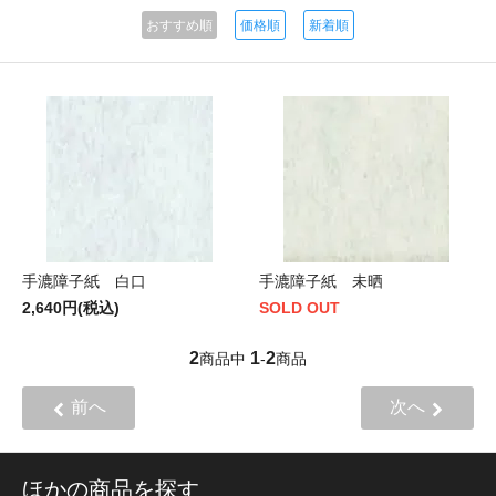
おすすめ順
価格順
新着順
手漉障子紙 白口
手漉障子紙 未晒
2,640円(税込)
SOLD OUT
2
1
2
商品中
-
商品
前へ
次へ
ほかの商品を探す