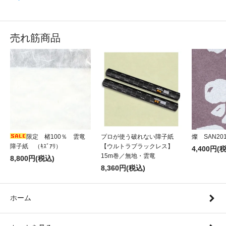
売れ筋商品
限定 楮100％ 雲竜
プロが使う破れない障子紙
燦 SAN20
障子紙 （ｷｽﾞｱﾘ）
【ウルトラブラックレス】
4,400円(
15m巻／無地・雲竜
8,800円(税込)
8,360円(税込)
ホーム