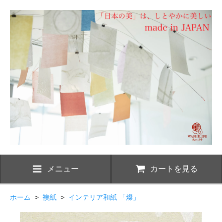
メニュー
カートを見る
ホーム
>
襖紙
>
インテリア和紙 「燦」