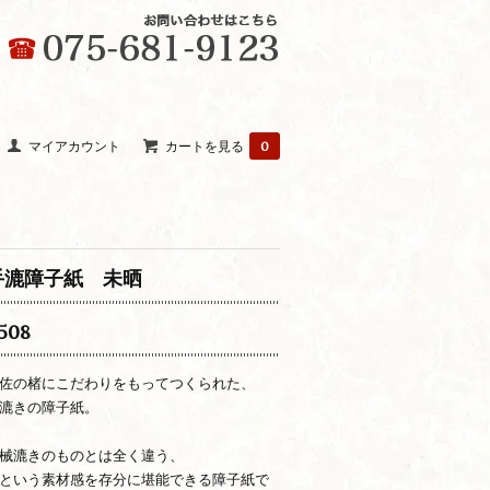
マイアカウント
カートを見る
0
手漉障子紙 未晒
508
佐の楮にこだわりをもってつくられた、
漉きの障子紙。
械漉きのものとは全く違う、
という素材感を存分に堪能できる障子紙で