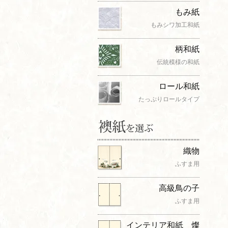
もみ紙
もみシワ加工和紙
柄和紙
伝統模様の和紙
ロール和紙
たっぷりロールタイプ
織物
ふすま用
高級鳥の子
ふすま用
インテリア和紙 燦