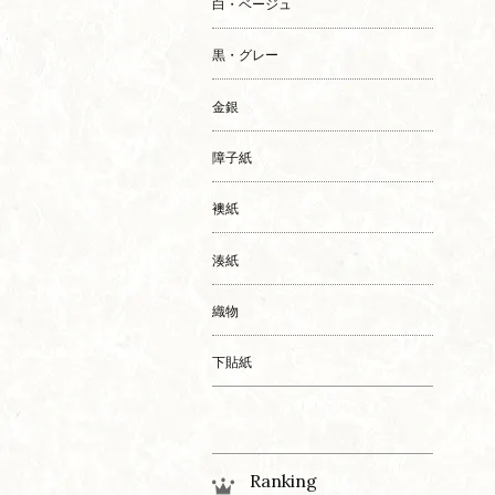
白・ベージュ
黒・グレー
金銀
障子紙
襖紙
湊紙
織物
下貼紙
Ranking