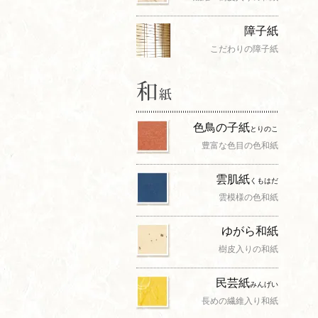
障子紙
こだわりの障子紙
色鳥の子紙
とりのこ
豊富な色目の色和紙
雲肌紙
くもはだ
雲模様の色和紙
ゆがら和紙
樹皮入りの和紙
民芸紙
みんげい
長めの繊維入り和紙