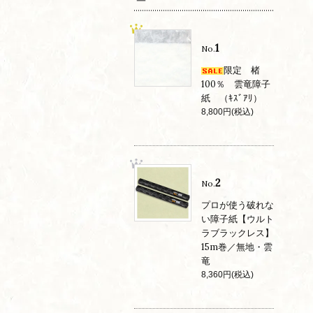
1
No.
限定 楮
100％ 雲竜障子
紙 （ｷｽﾞｱﾘ）
8,800円(税込)
2
No.
プロが使う破れな
い障子紙【ウルト
ラブラックレス】
15m巻／無地・雲
竜
8,360円(税込)