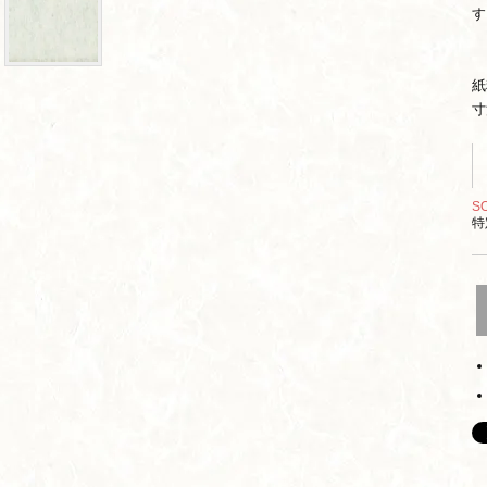
す
紙
寸
S
特