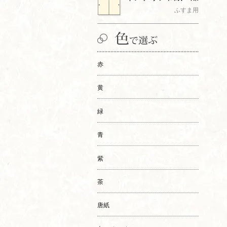
ふすま用
赤
黄
緑
青
紫
茶
唐紙