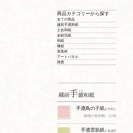
商品カテゴリーから探す
全ての商品
越前手漉和紙
土佐和紙
金銀箔紙
和紙
襖紙
表装材
アートパネル
雑貨
手漉鳥の子紙
とりのこ
無地の色和紙╱22色
手漉雲肌紙
くもはだ