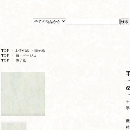
TOP
>
土佐和紙
>
障子紙
TOP
>
白・ベージュ
TOP
>
障子紙
6
土
手
機
楮