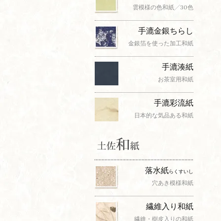
雲模様の色和紙╱30色
手漉金銀ちらし
金銀箔を使った加工和紙
手漉湊紙
お茶室用和紙
手漉彩流紙
日本的な気品ある和紙
落水紙
らくすいし
穴あき模様和紙
繊維入り和紙
繊維・樹皮入りの和紙