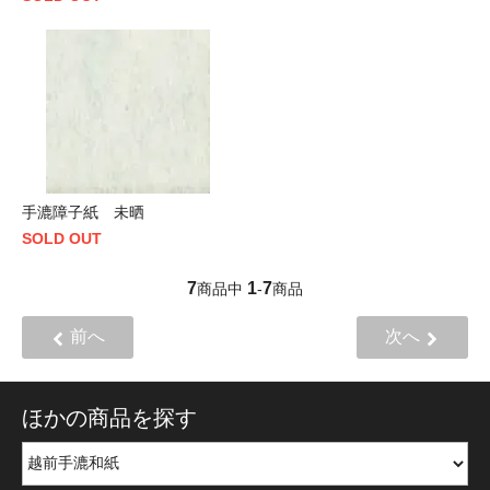
手漉障子紙 未晒
SOLD OUT
7
1
7
商品中
-
商品
前へ
次へ
ほかの商品を探す