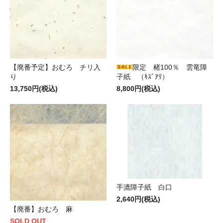
【廃番予定】おむろ チリ入
限定 楮100％ 雲竜障
り
子紙 （ｷｽﾞｱﾘ）
13,750円(税込)
8,800円(税込)
手漉障子紙 白口
2,640円(税込)
【廃番】おむろ 麻
SOLD OUT