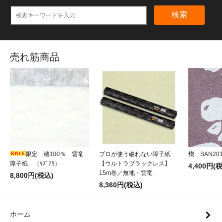
検索
売れ筋商品
限定 楮100％ 雲竜
プロが使う破れない障子紙
燦 SAN20
障子紙 （ｷｽﾞｱﾘ）
【ウルトラブラックレス】
4,400円(
15m巻／無地・雲竜
8,800円(税込)
8,360円(税込)
ホーム