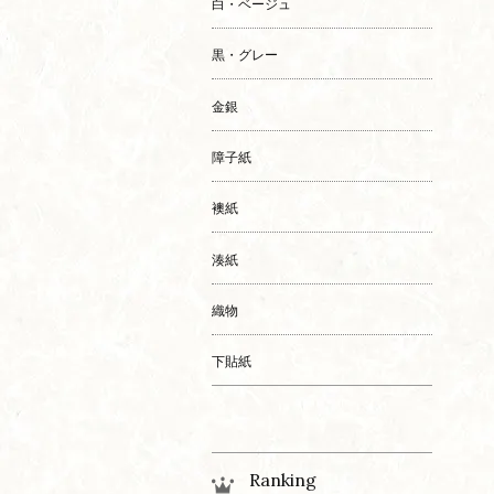
白・ベージュ
黒・グレー
金銀
障子紙
襖紙
湊紙
織物
下貼紙
Ranking