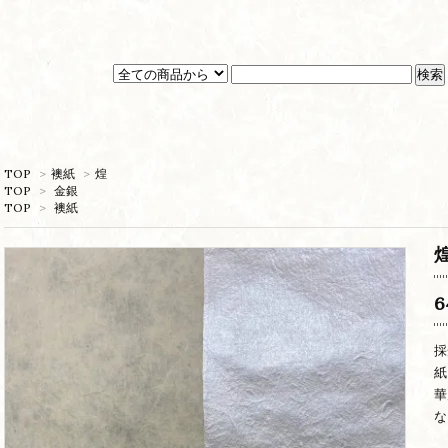
TOP
>
襖紙
>
煌
TOP
>
金銀
TOP
>
襖紙
6
採
紙
華
な