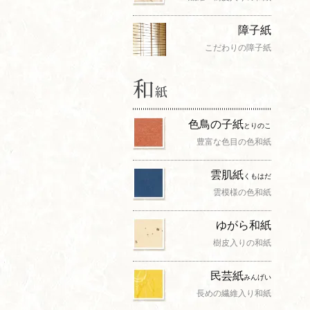
障子紙
こだわりの障子紙
色鳥の子紙
とりのこ
豊富な色目の色和紙
雲肌紙
くもはだ
雲模様の色和紙
ゆがら和紙
樹皮入りの和紙
民芸紙
みんげい
長めの繊維入り和紙