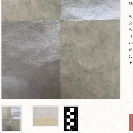
紙
※
合
※
り
い
※
に
る