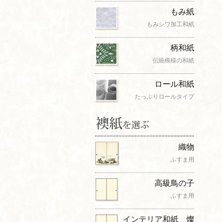
もみ紙
もみシワ加工和紙
柄和紙
伝統模様の和紙
ロール和紙
たっぷりロールタイプ
織物
ふすま用
高級鳥の子
ふすま用
インテリア和紙 燦