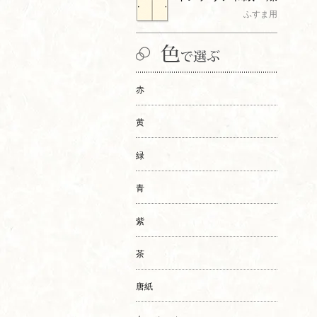
ふすま用
赤
黄
緑
青
紫
茶
唐紙