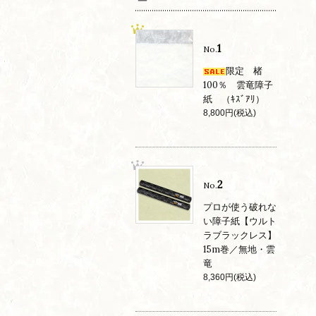
1
No.
限定 楮
100％ 雲竜障子
紙 （ｷｽﾞｱﾘ）
8,800円(税込)
2
No.
プロが使う破れな
い障子紙【ウルト
ラブラックレス】
15m巻／無地・雲
竜
8,360円(税込)