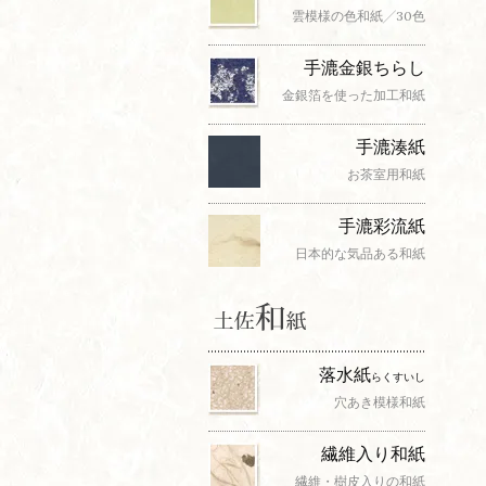
雲模様の色和紙╱30色
手漉金銀ちらし
金銀箔を使った加工和紙
手漉湊紙
お茶室用和紙
手漉彩流紙
日本的な気品ある和紙
落水紙
らくすいし
穴あき模様和紙
繊維入り和紙
繊維・樹皮入りの和紙