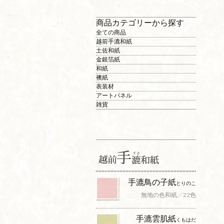
商品カテゴリーから探す
全ての商品
越前手漉和紙
土佐和紙
金銀箔紙
和紙
襖紙
表装材
アートパネル
雑貨
手漉鳥の子紙
とりのこ
無地の色和紙╱22色
手漉雲肌紙
くもはだ