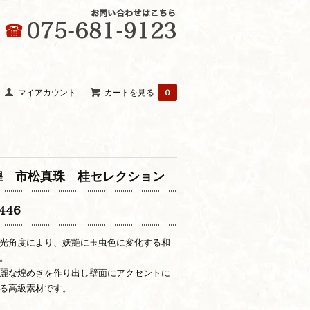
マイアカウント
カートを見る
0
煌 市松真珠 桂セレクション
446
光角度により、妖艶に玉虫色に変化する和
。
麗な煌めきを作り出し壁面にアクセントに
る高級素材です。