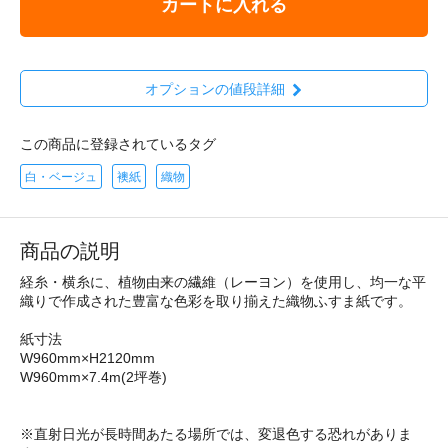
カートに入れる
オプションの値段詳細
この商品に登録されているタグ
白・ベージュ
襖紙
織物
商品の説明
経糸・横糸に、植物由来の繊維（レーヨン）を使用し、均一な平
織りで作成された豊富な色彩を取り揃えた織物ふすま紙です。
紙寸法
W960mm×H2120mm
W960mm×7.4m(2坪巻)
※直射日光が長時間あたる場所では、変退色する恐れがありま